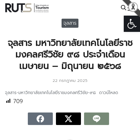
Skip
to
Open
Search
content
จุลสาร
for:
จุลสาร มหาวิทยาลัยเทคโนโลยีราช
มงคลศรีวิชัย ๙๘ ประจำเดือน
เมษายน – มิถุนายน ๒๕๖๘
22 กรกฎาคม 2025
จุลสาร-มหาวิทยาลัยเทคโนโลยีราชมงคลศรีวิชัย-๙๘
ดาวน์โหลด
709