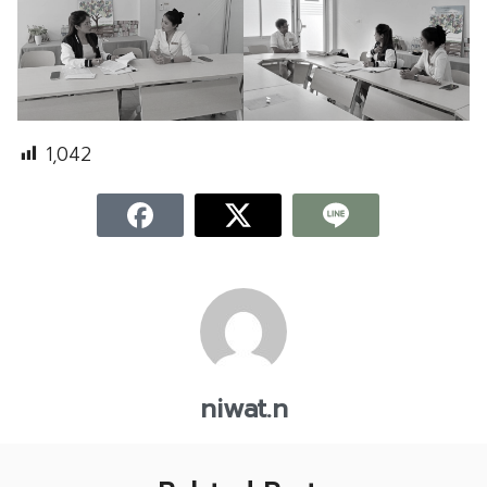
1,042
niwat.n