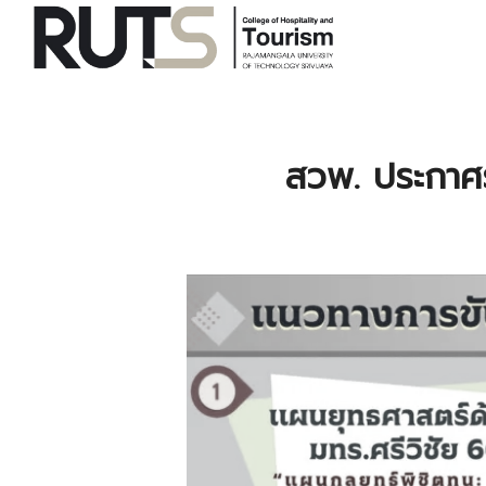
Skip
to
content
S
fo
สวพ. ประกาศร